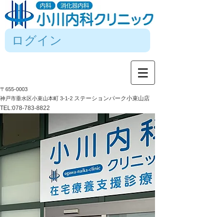
ログイン
〒655-0003
ステーションパーク小束山店
神戸市垂水区小束山本町 3-1-2
TEL:
078-783-8822