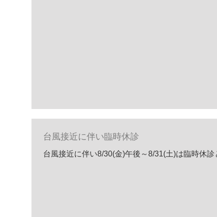
台風接近に伴い臨時休診
台風接近に伴い8/30(金)午後～8/31(土)は