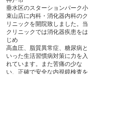
垂水区のスターションパーク小
束山店に内科・消化器内科のク
リニックを開院致しました。当
クリニックでは消化器疾患をは
じめ
高血圧、脂質異常症、糖尿病と
いった生活習慣病対策に力を入
れています。また苦痛の少な
い、正確で安全な内視鏡検査を
目指して
います。
多くの患者様を診療していく
中で一番感じたのは予防医学の
重要性です。悪性腫瘍は早期発
見早期治療、脳心血管病変は予
防が
大事だと強く認識しておりま