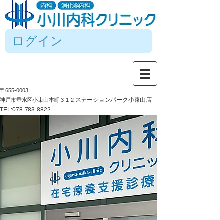
ログイン
〒655-0003
ステーションパーク小束山店
神戸市垂水区小束山本町 3-1-2
TEL:
078-783-8822