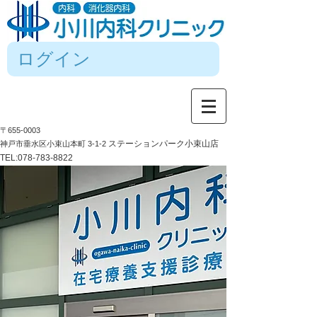
ログイン
〒655-0003
ステーションパーク小束山店
神戸市垂水区小束山本町 3-1-2
TEL:
078-783-8822