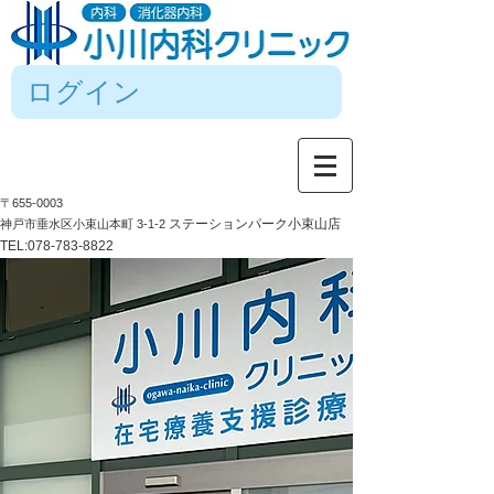
ログイン
〒655-0003
ステーションパーク小束山店
神戸市垂水区小束山本町 3-1-2
TEL:
078-783-8822