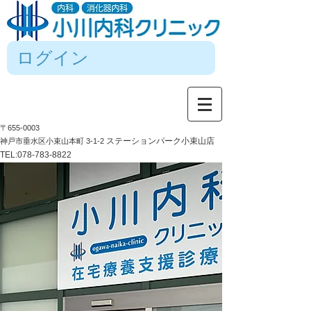
ログイン
〒655-0003
ステーションパーク小束山店
神戸市垂水区小束山本町 3-1-2
TEL:
078-783-8822