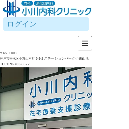
ログイン
〒655-0003
ステーションパーク小束山店
神戸市垂水区小束山本町 3-1-2
TEL:
078-783-8822