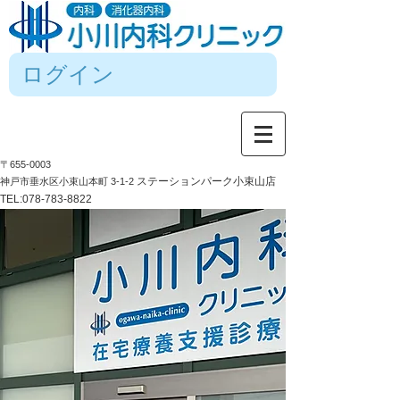
ログイン
〒655-0003
ステーションパーク小束山店
神戸市垂水区小束山本町 3-1-2
TEL:
078-783-8822